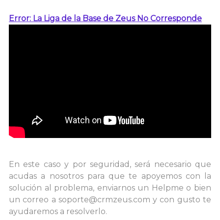
Error: La Liga de la Base de Zeus No Corresponde
En este caso y por seguridad, será necesario que
acudas a nosotros para que te apoyemos con la
solución al problema, enviarnos un Helpme o bien
un correo a
soporte@crmzeus.com
y con gusto te
ayudaremos a resolverlo.