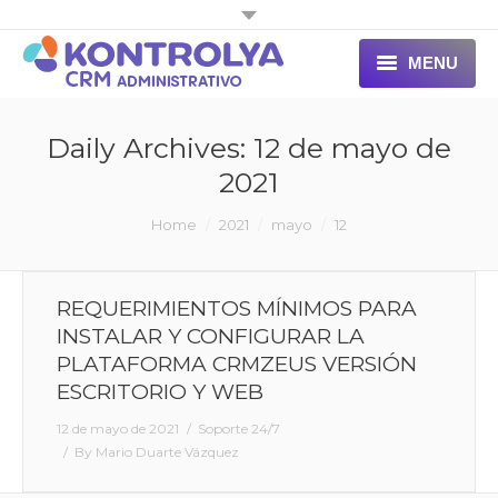
MENU
INICIO
Daily Archives:
12 de mayo de
2021
You are here:
Home
2021
mayo
12
REQUERIMIENTOS MÍNIMOS PARA
INSTALAR Y CONFIGURAR LA
PLATAFORMA CRMZEUS VERSIÓN
ESCRITORIO Y WEB
12 de mayo de 2021
Soporte 24/7
By
Mario Duarte Vázquez